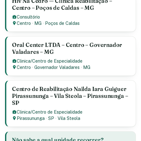
Hiv Na Cedro — Clínica Reabilitação –
Centro – Poços de Caldas – MG
Consultório
Centro
·
MG
·
Poços de Caldas
Oral Center LTDA – Centro – Governador
Valadares – MG
Clinica/Centro de Especialidade
Centro
·
Governador Valadares
·
MG
Centro de Reabilitação Nailda Iara Guiguer
Pirassununga – Vila Steola – Pirassununga –
SP
Clinica/Centro de Especialidade
Pirassununga
·
SP
·
Vila Steola
Não sabe a qual unidade recorrer?