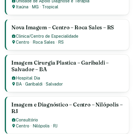
Unidade de Apoio Diagnose e Terapia
Itaúna
·
MG
·
Tropical
Nova Imagem – Centro – Roca Sales – RS
Clinica/Centro de Especialidade
Centro
·
Roca Sales
·
RS
Imagem Cirurgia Plastica – Garibaldi –
Salvador – BA
Hospital Dia
BA
·
Garibaldi
·
Salvador
Imagem e Diagnóstico – Centro – Nilópolis –
RJ
Consultório
Centro
·
Nilópolis
·
RJ