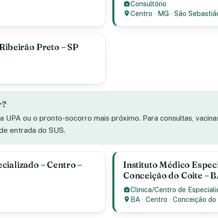
Consultório
Centro
·
MG
·
São Sebastiã
Ribeirão Preto – SP
r?
 a UPA ou o pronto-socorro mais próximo. Para consultas, vacin
 de entrada do SUS.
cializado – Centro –
Instituto Médico Espec
Conceição do Coite – 
Clinica/Centro de Especial
BA
·
Centro
·
Conceição do 