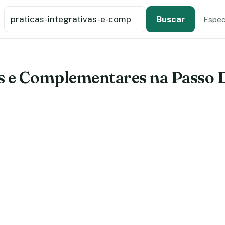
Buscar estabelecimento de saúde
Especi
Tipo de
Buscar
as e Complementares na Passo 