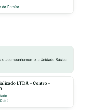
o do Paraíso
as e acompanhamento, a Unidade Básica
ializado LTDA – Centro –
BA
idade
Coité