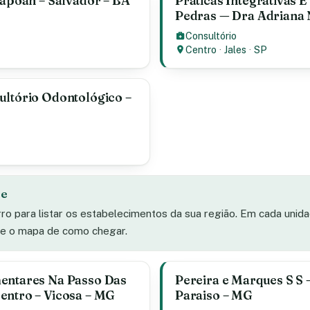
tapoan – Salvador – BA
Praticas Integrativas
Pedras — Dra Adriana N
Consultório
Centro
·
Jales
·
SP
ultório Odontológico –
de
rro para listar os estabelecimentos da sua região. Em cada unid
s e o mapa de como chegar.
mentares Na Passo Das
Pereira e Marques S S 
entro – Vicosa – MG
Paraiso – MG