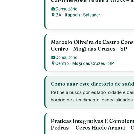
Caroline Rose Teixeira Wicks – I
Consultório
BA
·
Itapoan
·
Salvador
Marcelo Oliveira de Castro Cons
Centro – Mogi das Cruzes – SP
Consultório
Centro
·
Mogi das Cruzes
·
SP
Como usar este diretório de saú
Refine a busca por estado, cidade e bai
horário de atendimento, especialidade
Praticas Integrativas E Comple
Pedras — Ceres Haele Arnaut – C