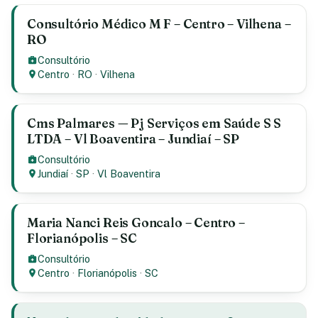
Consultório Médico M F – Centro – Vilhena –
RO
Consultório
Centro
·
RO
·
Vilhena
Cms Palmares — Pj Serviços em Saúde S S
LTDA – Vl Boaventira – Jundiaí – SP
Consultório
Jundiaí
·
SP
·
Vl Boaventira
Maria Nanci Reis Goncalo – Centro –
Florianópolis – SC
Consultório
Centro
·
Florianópolis
·
SC