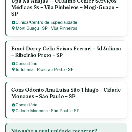
Upa Na Anajas — Oftalmo Center Serviços
Médicos Ss – Vila Pinheiros – Mogi-Guaçu –
SP
Clinica/Centro de Especialidade
Mogi Guaçu
·
SP
·
Vila Pinheiros
Emef Dercy Celia Seixas Ferrari – Jd Juliana
– Ribeirão Preto – SP
Consultório
Jd Juliana
·
Ribeirão Preto
·
SP
Cons Odonto Ana Luisa São Thiago – Cidade
Moncoes – São Paulo – SP
Consultório
Cidade Moncoes
·
São Paulo
·
SP
Não sabe a qual unidade recorrer?