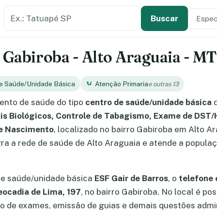
Buscar estabelecimento de saúde
Especi
Tipo de
Buscar
 Gabiroba - Alto Araguaia - MT
de Saúde/Unidade Básica
Atenção Primaria
e outras 13
ento de saúde do tipo
centro de saúde/unidade básica
q
is Biológicos, Controle de Tabagismo, Exame de DST/H
 e Nascimento
, localizado no bairro Gabiroba em Alto A
ra a rede de saúde de Alto Araguaia e atende a populaç
de saúde/unidade básica
ESF Gair de Barros
, o
telefone 
eocadia de Lima, 197
, no bairro Gabiroba. No local é p
 de exames, emissão de guias e demais questões admin