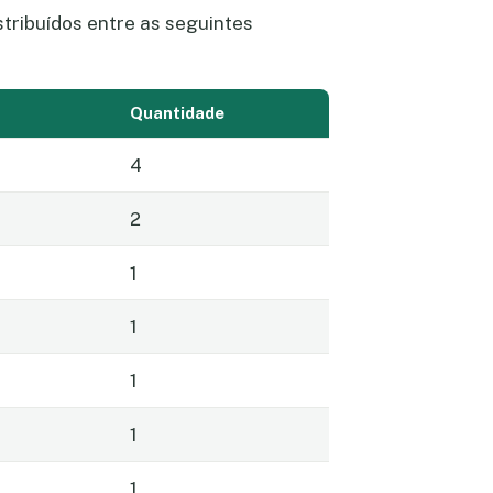
tribuídos entre as seguintes
Quantidade
4
2
1
1
1
1
1