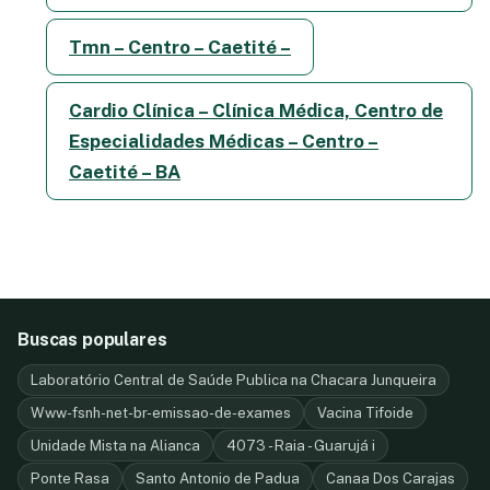
Tmn – Centro – Caetité –
Cardio Clínica – Clínica Médica, Centro de
Especialidades Médicas – Centro –
Caetité – BA
Buscas populares
Laboratório Central de Saúde Publica na Chacara Junqueira
Www-fsnh-net-br-emissao-de-exames
Vacina Tifoide
Unidade Mista na Alianca
4073 - Raia - Guarujá i
Ponte Rasa
Santo Antonio de Padua
Canaa Dos Carajas