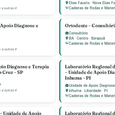
Elias Fausto
·
Nova Elias F
s
Cadeiras de Rodas e Materi
e outras 4
 Apoio Diagnose e
Ortodente – Consultóri
Consultório
BA
·
Centro
·
Ibirapuã
Cadeiras de Rodas e Materi
s
e outras 4
oio Diagnose e Terapia
Laboratório Regional d
o Cruz – SP
– Unidade de Apoio Dia
Inhuma – PI
P
Unidade de Apoio Diagnose
s
e outras 4
Inhuma
·
Liberdade
·
PI
Cadeiras de Rodas e Materi
 – Unidade de Apoio
Laboratório Regional d