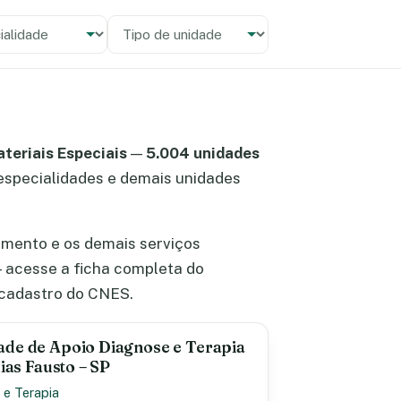
alidade
 unidade
teriais Especiais
—
5.004 unidades
e especialidades e demais unidades
imento e os demais serviços
 acesse a ficha completa do
 cadastro do CNES.
ade de Apoio Diagnose e Terapia
lias Fausto – SP
 e Terapia