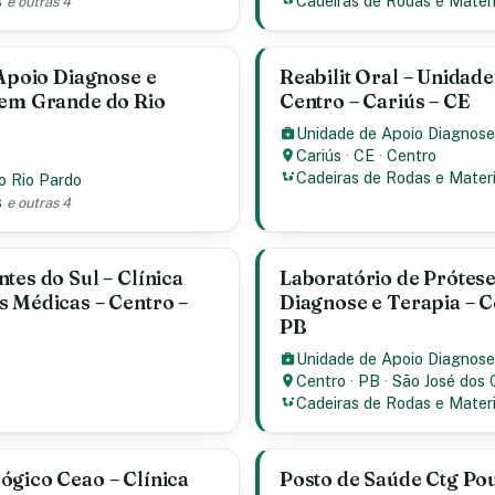
s
Cadeiras de Rodas e Materi
e outras 4
 Apoio Diagnose e
Reabilit Oral – Unidad
gem Grande do Rio
Centro – Cariús – CE
Unidade de Apoio Diagnose
Cariús
·
CE
·
Centro
Cadeiras de Rodas e Materi
o Rio Pardo
s
e outras 4
tes do Sul – Clínica
Laboratório de Prótese
s Médicas – Centro –
Diagnose e Terapia – C
PB
Unidade de Apoio Diagnose
Centro
·
PB
·
São José dos 
Cadeiras de Rodas e Materi
ógico Ceao – Clínica
Posto de Saúde Ctg Pou