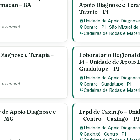
Camacan – BA
Apoio Diagnose e Terap
Tapuio – PI
Unidade de Apoio Diagnose
s
e outras 4
Centro
·
PI
·
São Miguel do
Cadeiras de Rodas e Materi
Diagnose e Terapia –
Loboratorio Regional 
Pi – Unidade de Apoio 
Guadalupe – PI
Unidade de Apoio Diagnose
s
e outras 4
Centro
·
Guadalupe
·
PI
Cadeiras de Rodas e Materi
 de Apoio Diagnose e
Lrpd de Caxingo – Uni
a – MG
– Centro – Caxingó – PI
Unidade de Apoio Diagnose
Caxingó
·
Centro
·
PI