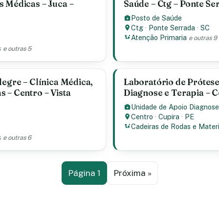
s Médicas – Juca –
Saúde – Ctg – Ponte Se
Posto de Saúde
Ctg
·
Ponte Serrada
·
SC
Atenção Primaria
e outras 9
s
e outras 5
legre – Clínica Médica,
Laboratório de Prótes
 – Centro – Vista
Diagnose e Terapia – C
Unidade de Apoio Diagnose
Centro
·
Cupira
·
PE
Cadeiras de Rodas e Materi
s
e outras 6
Página 1
Próxima »