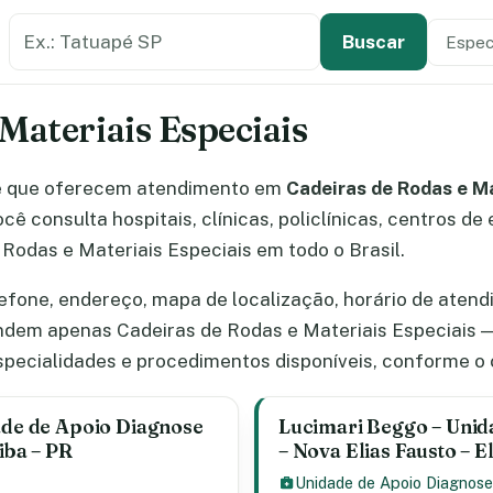
Buscar estabelecimento de saúde
Especi
Tipo de
Buscar
Materiais Especiais
e que oferecem atendimento em
Cadeiras de Rodas e Ma
ê consulta hospitais, clínicas, policlínicas, centros d
Rodas e Materiais Especiais em todo o Brasil.
efone, endereço, mapa de localização, horário de atend
ndem apenas Cadeiras de Rodas e Materiais Especiais —
specialidades e procedimentos disponíveis, conforme o
dade de Apoio Diagnose
Lucimari Beggo – Unid
tiba – PR
– Nova Elias Fausto – E
Unidade de Apoio Diagnose