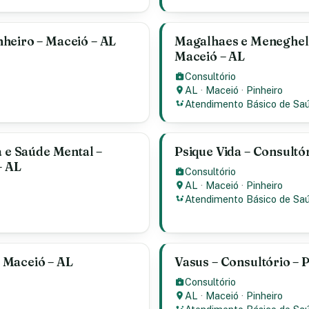
heiro – Maceió – AL
Magalhaes e Meneghelli
Maceió – AL
Consultório
AL
·
Maceió
·
Pinheiro
Atendimento Básico de Sa
a e Saúde Mental –
Psique Vida – Consultór
– AL
Consultório
AL
·
Maceió
·
Pinheiro
Atendimento Básico de Sa
– Maceió – AL
Vasus – Consultório – 
Consultório
AL
·
Maceió
·
Pinheiro