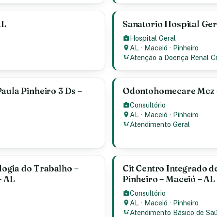
AL
Sanatorio Hospital Ger
Hospital Geral
AL
·
Maceió
·
Pinheiro
Atenção a Doença Renal C
aula Pinheiro 3 Ds –
Odontohomecare Mcz – 
Consultório
AL
·
Maceió
·
Pinheiro
Atendimento Geral
ogia do Trabalho –
Cit Centro Integrado d
– AL
Pinheiro – Maceió – AL
Consultório
AL
·
Maceió
·
Pinheiro
Atendimento Básico de Sa