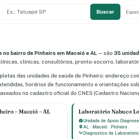
Buscar estabelecimento de saúde
Especi
Tipo de
Buscar
 no bairro de Pinheiro em Maceió e AL
— são
35 unidad
línicas, clínicas, consultórios, pronto-socorro, laborató
letas das unidades de saúde de Pinheiro: endereço com 
atendidas, horários de funcionamento e orientações so
aseados no cadastro oficial do CNES (Cadastro Naciona
heiro – Maceió – AL
Laboratório Nabuco Lo
Unidade de Apoio Diagnose
AL
·
Maceió
·
Pinheiro
Diagnostico de Laboratório