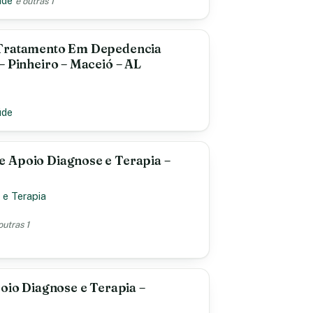
úde
e outras 1
 Tratamento Em Depedencia
– Pinheiro – Maceió – AL
úde
 Apoio Diagnose e Terapia –
 e Terapia
outras 1
poio Diagnose e Terapia –