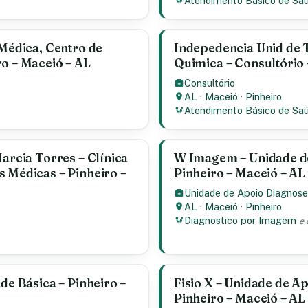
Atendimento Básico de Sa
 Médica, Centro de
Indepedencia Unid de
ro – Maceió – AL
Quimica – Consultório 
Consultório
AL
·
Maceió
·
Pinheiro
Atendimento Básico de Sa
Marcia Torres – Clínica
W Imagem – Unidade de
s Médicas – Pinheiro –
Pinheiro – Maceió – AL
Unidade de Apoio Diagnose
AL
·
Maceió
·
Pinheiro
Diagnostico por Imagem
e 
de Básica – Pinheiro –
Fisio X – Unidade de A
Pinheiro – Maceió – AL