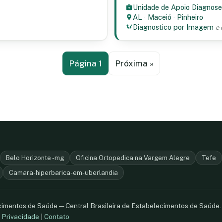
Unidade de Apoio Diagnose
AL
·
Maceió
·
Pinheiro
Diagnostico por Imagem
e 
Página 1
Próxima »
Belo Horizonte -mg
Oficina Ortopedica na Vargem Alegre
Tefe
Camara-hiperbarica-em-uberlandia
ecimentos de Saúde — Central Brasileira de Estabelecimentos de Saúde
.
Privacidade
|
Contato