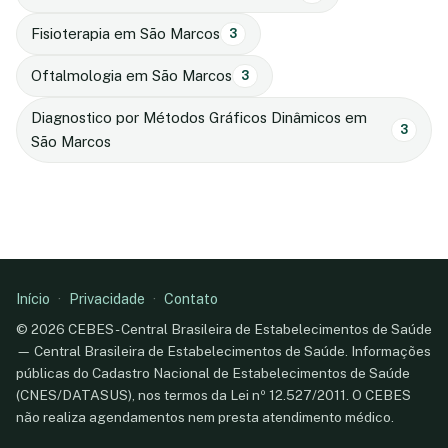
Fisioterapia em São Marcos
3
Oftalmologia em São Marcos
3
Diagnostico por Métodos Gráficos Dinâmicos em
3
São Marcos
Início
·
Privacidade
·
Contato
© 2026 CEBES - Central Brasileira de Estabelecimentos de Saúde
— Central Brasileira de Estabelecimentos de Saúde. Informações
públicas do Cadastro Nacional de Estabelecimentos de Saúde
(CNES/DATASUS), nos termos da Lei nº 12.527/2011. O CEBES
não realiza agendamentos nem presta atendimento médico.