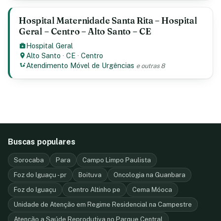
Hospital Maternidade Santa Rita – Hospital
Geral – Centro – Alto Santo – CE
Hospital Geral
Alto Santo
·
CE
·
Centro
Atendimento Móvel de Urgências
e outras 8
Buscas populares
Sorocaba
Para
Campo Limpo Paulista
Foz do Iguaçu - pr
Boituva
Oncologia na Guanbara
Foz do Iguaçu
Centro Altinho pe
Cema Móoca
Unidade de Atenção em Regime Residencial na Campestre
Atenção a Saúde Reprodutiva no Parque Central