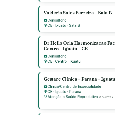
Valderia Sales Ferreira – Sala B 
Consultório
CE
·
Iguatu
·
Sala B
Dr Helio Oria Harmonizacao Faci
Centro – Iguatu – CE
Consultório
CE
·
Centro
·
Iguatu
Gestare Clínica – Parana – Iguat
Clinica/Centro de Especialidade
CE
·
Iguatu
·
Parana
Atenção a Saúde Reprodutiva
e outras 1