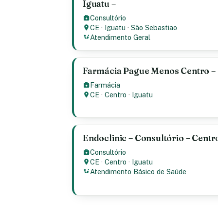
Iguatu –
Consultório
CE
·
Iguatu
·
São Sebastiao
Atendimento Geral
Farmácia Pague Menos Centro – C
Farmácia
CE
·
Centro
·
Iguatu
Endoclinic – Consultório – Centro
Consultório
CE
·
Centro
·
Iguatu
Atendimento Básico de Saúde