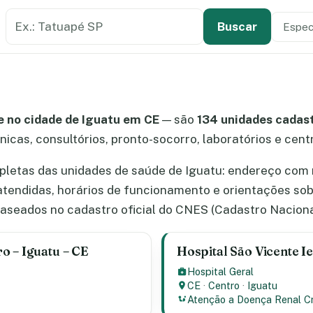
Buscar estabelecimento de saúde
Especi
Tipo de
Buscar
 no cidade de Iguatu em CE
— são
134 unidades cadas
ínicas, consultórios, pronto-socorro, laboratórios e cen
letas das unidades de saúde de Iguatu: endereço com m
atendidas, horários de funcionamento e orientações so
aseados no cadastro oficial do CNES (Cadastro Naciona
o – Iguatu – CE
Hospital São Vicente Ie
Hospital Geral
CE
·
Centro
·
Iguatu
Atenção a Doença Renal C