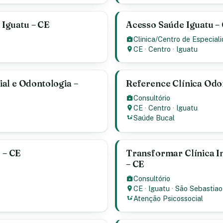
– Iguatu – CE
Acesso Saúde Iguatu – 
Clinica/Centro de Especial
CE
·
Centro
·
Iguatu
al e Odontologia –
Reference Clínica Odon
Consultório
CE
·
Centro
·
Iguatu
Saúde Bucal
u – CE
Transformar Clínica In
– CE
Consultório
CE
·
Iguatu
·
São Sebastiao
Atenção Psicossocial