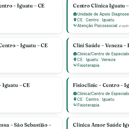
ntro – Iguatu – CE
Centro Clínica Iguatu –
Unidade de Apoio Diagnose
CE
·
Centro
·
Iguatu
Atenção Psicossocial
e outr
Centro – Iguatu – CE
Clini Saúde – Veneza – 
Clinica/Centro de Especial
CE
·
Iguatu
·
Veneza
Fisioterapia
– Iguatu – CE
Fisioclinic – Centro – I
Clinica/Centro de Especial
CE
·
Centro
·
Iguatu
Fisioterapia
ssa – São Sebastião –
Clínica Amor Saúde Igu