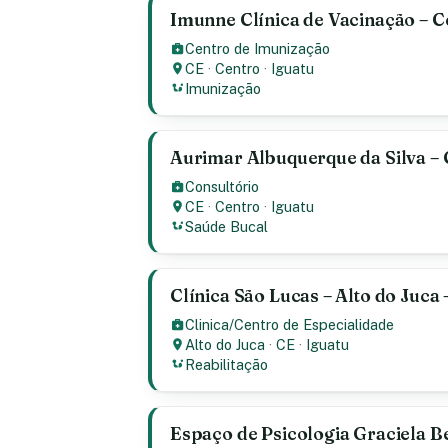
Imunne Clínica de Vacinação – Ce
Centro de Imunização
CE
·
Centro
·
Iguatu
Imunização
Aurimar Albuquerque da Silva – 
Consultório
CE
·
Centro
·
Iguatu
Saúde Bucal
Clínica São Lucas – Alto do Juca 
Clinica/Centro de Especialidade
Alto do Juca
·
CE
·
Iguatu
Reabilitação
Espaço de Psicologia Graciela Be