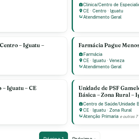
Clinica/Centro de Especial
CE
·
Centro
·
Iguatu
Atendimento Geral
entro – Iguatu –
Farmácia Pague Menos 
Farmácia
CE
·
Iguatu
·
Veneza
Atendimento Geral
 – Iguatu – CE
Unidade de PSF Gamele
Básica – Zona Rural – I
Centro de Saúde/Unidade 
CE
·
Iguatu
·
Zona Rural
Atenção Primaria
e outras 7