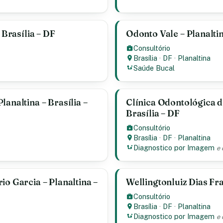
 Brasília – DF
Odonto Vale – Planaltin
Consultório
Brasília
·
DF
·
Planaltina
Saúde Bucal
analtina – Brasília –
Clínica Odontológica de
Brasília – DF
Consultório
Brasília
·
DF
·
Planaltina
Diagnostico por Imagem
e 
io Garcia – Planaltina –
Wellingtonluiz Dias Fra
Consultório
Brasília
·
DF
·
Planaltina
Diagnostico por Imagem
e 