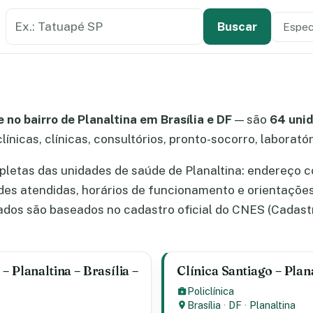
Buscar estabelecimento de saúde
Especi
Tipo de
Buscar
no bairro de Planaltina em Brasília e DF
— são
64 uni
línicas, clínicas, consultórios, pronto-socorro, laborató
letas das unidades de saúde de Planaltina: endereço c
ades atendidas, horários de funcionamento e orientaçõe
dos são baseados no cadastro oficial do CNES (Cadast
 Planaltina – Brasília –
Clínica Santiago – Plana
Policlínica
Brasília
·
DF
·
Planaltina