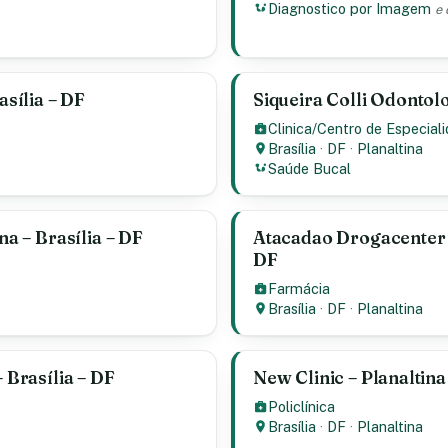
Diagnostico por Imagem
e 
asília – DF
Siqueira Colli Odontolo
Clinica/Centro de Especial
Brasília
·
DF
·
Planaltina
Saúde Bucal
na – Brasília – DF
Atacadao Drogacenter E
DF
Farmácia
Brasília
·
DF
·
Planaltina
– Brasília – DF
New Clinic – Planaltina
Policlínica
Brasília
·
DF
·
Planaltina