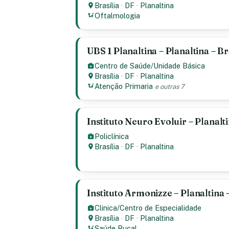
Brasília
·
DF
·
Planaltina
Oftalmologia
UBS 1 Planaltina – Planaltina – Br
Centro de Saúde/Unidade Básica
Brasília
·
DF
·
Planaltina
Atenção Primaria
e outras 7
Instituto Neuro Evoluir – Planalti
Policlínica
Brasília
·
DF
·
Planaltina
Instituto Armonizze – Planaltina 
Clinica/Centro de Especialidade
Brasília
·
DF
·
Planaltina
Saúde Bucal