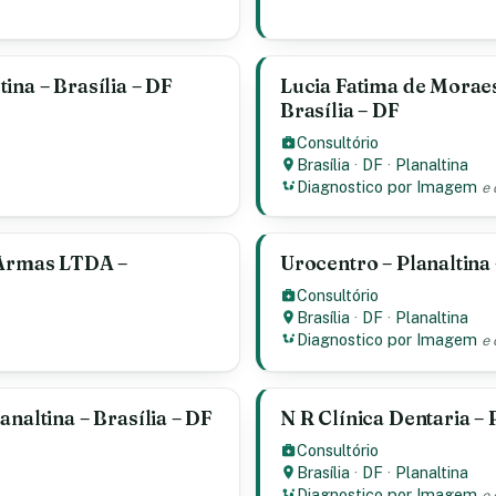
ina – Brasília – DF
Lucia Fatima de Moraes
Brasília – DF
Consultório
Brasília
·
DF
·
Planaltina
Diagnostico por Imagem
e 
 Armas LTDA –
Urocentro – Planaltina 
Consultório
Brasília
·
DF
·
Planaltina
Diagnostico por Imagem
e 
naltina – Brasília – DF
N R Clínica Dentaria – P
Consultório
Brasília
·
DF
·
Planaltina
Diagnostico por Imagem
e 