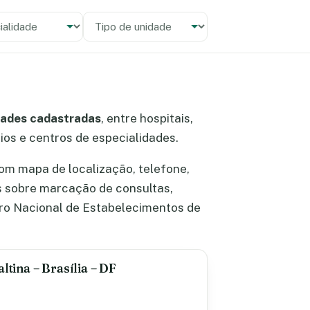
alidade
 unidade
dades cadastradas
, entre hospitais,
rios e centros de especialidades.
om mapa de localização, telefone,
s sobre marcação de consultas,
ro Nacional de Estabelecimentos de
ltina – Brasília – DF