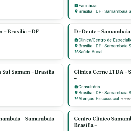
Farmácia
Brasília
·
DF
·
Samambaia 
– Brasília – DF
Dr Dente – Samambaia 
Clinica/Centro de Especial
Brasília
·
DF
·
Samambaia 
Saúde Bucal
 Sul Samam – Brasília
Clínica Cerne LTDA – 
–
Consultório
Brasília
·
DF
·
Samambaia 
Atenção Psicossocial
e outr
amambaia – Samambaia
Centro Clínico Samam
Brasília –