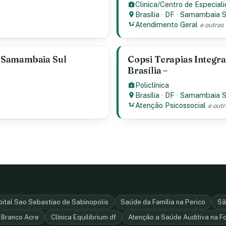
Clinica/Centro de Especial
Brasília
·
DF
·
Samambaia 
Atendimento Geral
e outras 
 Samambaia Sul
Copsi Terapias Integr
Brasília –
Policlínica
Brasília
·
DF
·
Samambaia 
Atenção Psicossocial
e outr
ital Sao Sebastiao de Sabinopolis
Saúde da Família na Perico
Sã
 Branco Acre
Clínica Equilibrium df
Atenção a Saúde Auditiva na F