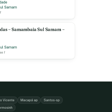
idade
Sul Samam
1
adas – Samambaia Sul Samam –
Sul Samam
as 1
o Vicente
Macapá ap
Santos-sp
ormosinh