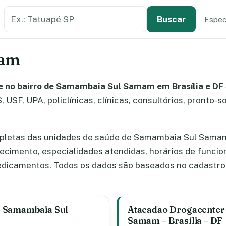
Buscar estabelecimento de saúde
Especi
Tipo de
Buscar
mam
e no bairro de Samambaia Sul Samam em Brasília e DF
 USF, UPA, policlínicas, clínicas, consultórios, pronto-s
mpletas das unidades de saúde de Samambaia Sul Sama
elecimento, especialidades atendidas, horários de func
dicamentos. Todos os dados são baseados no cadastro 
– Samambaia Sul
Atacadao Drogacenter
Samam – Brasília – DF