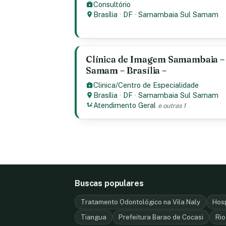
Consultório
Brasília
·
DF
·
Samambaia Sul Samam
Clínica de Imagem Samambaia –
Samam – Brasília –
Clinica/Centro de Especialidade
Brasília
·
DF
·
Samambaia Sul Samam
Atendimento Geral
e outras 1
Buscas populares
Tratamento Odontológico na Vila Naly
Hosp
Tiangua
Prefeitura Barao de Cocasi
Rio