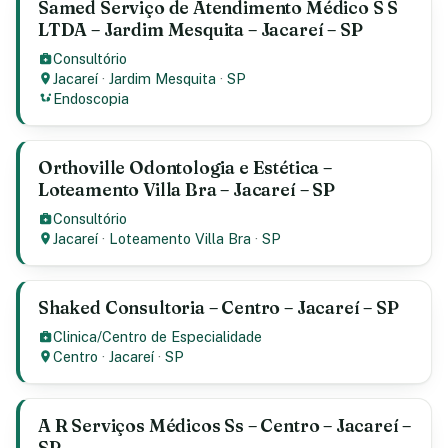
Samed Serviço de Atendimento Médico S S
LTDA – Jardim Mesquita – Jacareí – SP
Consultório
Jacareí
·
Jardim Mesquita
·
SP
Endoscopia
Orthoville Odontologia e Estética –
Loteamento Villa Bra – Jacareí – SP
Consultório
Jacareí
·
Loteamento Villa Bra
·
SP
Shaked Consultoria – Centro – Jacareí – SP
Clinica/Centro de Especialidade
Centro
·
Jacareí
·
SP
A R Serviços Médicos Ss – Centro – Jacareí –
SP