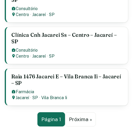
Consultório
Centro
·
Jacareí
·
SP
Clínica Cnh Jacarei Ss – Centro – Jacareí –
SP
Consultório
Centro
·
Jacareí
·
SP
Raia 1476 Jacarei E – Vila Branca Ii – Jacareí
– SP
Farmácia
Jacareí
·
SP
·
Vila Branca Ii
Página 1
Próxima »