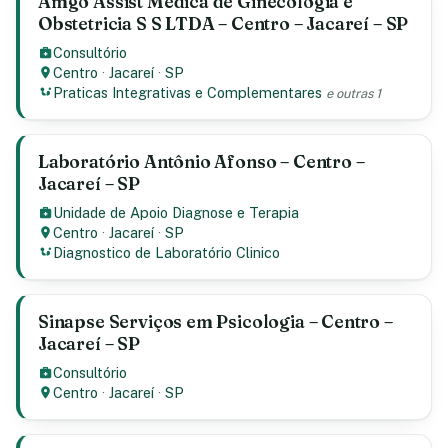
Amgo Assist Médica de Ginecologia e
Obstetricia S S LTDA – Centro – Jacareí – SP
Consultório
Centro
·
Jacareí
·
SP
Praticas Integrativas e Complementares
e outras 1
Laboratório Antônio Afonso – Centro –
Jacareí – SP
Unidade de Apoio Diagnose e Terapia
Centro
·
Jacareí
·
SP
Diagnostico de Laboratório Clinico
Sinapse Serviços em Psicologia – Centro –
Jacareí – SP
Consultório
Centro
·
Jacareí
·
SP