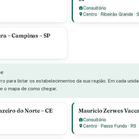
Consultório
Centro
·
Ribeirão Grande
·
ura – Campinas – SP
de
rro para listar os estabelecimentos da sua região. Em cada unid
s e o mapa de como chegar.
uazeiro do Norte – CE
Mauricio Zerwes Vacca
Consultório
Centro
·
Passo Fundo
·
RS