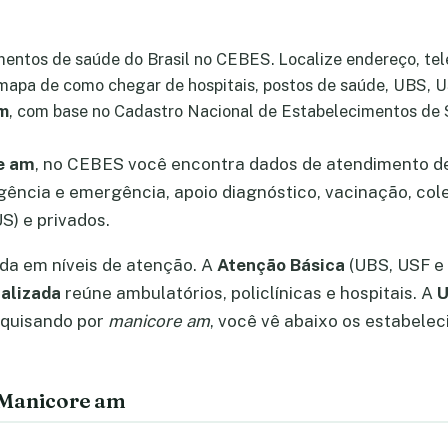
mentos de saúde do Brasil no CEBES. Localize endereço, tel
 mapa de como chegar de hospitais, postos de saúde, UBS, US
m
, com base no Cadastro Nacional de Estabelecimentos de
e am
, no CEBES você encontra dados de atendimento de
gência e emergência, apoio diagnóstico, vacinação, cole
S) e privados.
ada em níveis de atenção. A
Atenção Básica
(UBS, USF e 
alizada
reúne ambulatórios, policlínicas e hospitais. A
U
squisando por
manicore am
, você vê abaixo os estabele
 Manicore am