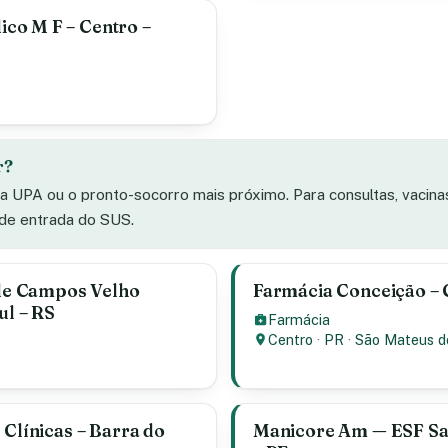
co M F – Centro –
r?
 a UPA ou o pronto-socorro mais próximo. Para consultas, vacin
 de entrada do SUS.
de Campos Velho
Farmácia Conceição – C
ul – RS
Farmácia
Centro
·
PR
·
São Mateus d
 Clínicas – Barra do
Manicore Am — ESF San