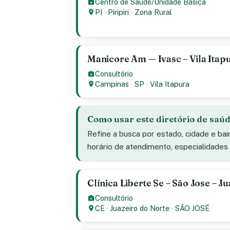
Centro de Saúde/Unidade Básica
PI
·
Piripiri
·
Zona Rural
Manicore Am — Ivasc – Vila Itap
Consultório
Campinas
·
SP
·
Vila Itapura
Como usar este diretório de saú
Refine a busca por estado, cidade e bai
horário de atendimento, especialidade
Clínica Liberte Se – São Jose – J
Consultório
CE
·
Juazeiro do Norte
·
SÃO JOSÉ