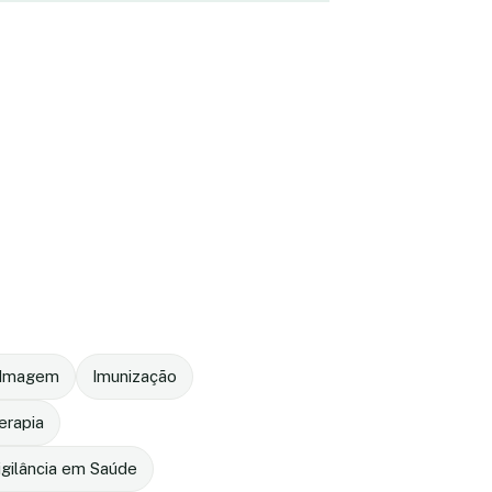
r Imagem
Imunização
terapia
igilância em Saúde