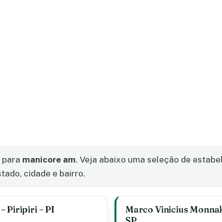
s para
manicore am
. Veja abaixo uma seleção de estab
stado, cidade e bairro.
 Piripiri – PI
Marco Vinicius Monnak
SP