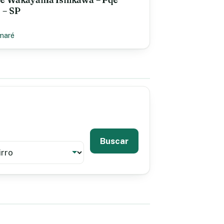
 – SP
maré
Buscar