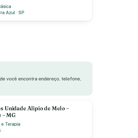
Básica
rra Azul
·
SP
ade você encontra endereço, telefone,
s Unidade Alipio de Melo –
e – MG
 e Terapia
G