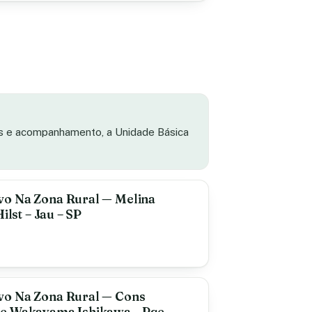
as e acompanhamento, a Unidade Básica
vo Na Zona Rural — Melina
ilst – Jau – SP
vo Na Zona Rural — Cons
ne Wakayama Ishikawa – Pqe