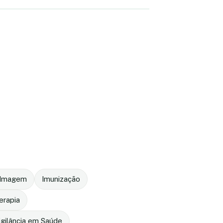
r Imagem
Imunização
terapia
igilância em Saúde