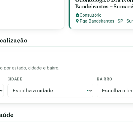
Bandeirantes – Sumaré
Consultório
Pqe Bandeirantes
·
SP
·
Su
calização
 por estado, cidade e bairro.
CIDADE
BAIRRO
saúde