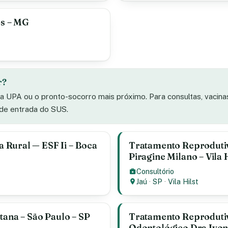
os – MG
r?
 a UPA ou o pronto-socorro mais próximo. Para consultas, vacin
 de entrada do SUS.
 Rural — ESF Ii – Boca
Tratamento Reproduti
Piragine Milano – Vila H
Consultório
Jaú
·
SP
·
Vila Hilst
tana – São Paulo – SP
Tratamento Reproduti
Odontológico Dra Ivo