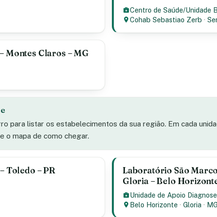
Centro de Saúde/Unidade 
Cohab Sebastiao Zerb
·
Se
 – Montes Claros – MG
de
rro para listar os estabelecimentos da sua região. Em cada unid
s e o mapa de como chegar.
 – Toledo – PR
Laboratório São Marco
Gloria – Belo Horizont
Unidade de Apoio Diagnose
Belo Horizonte
·
Gloria
·
M