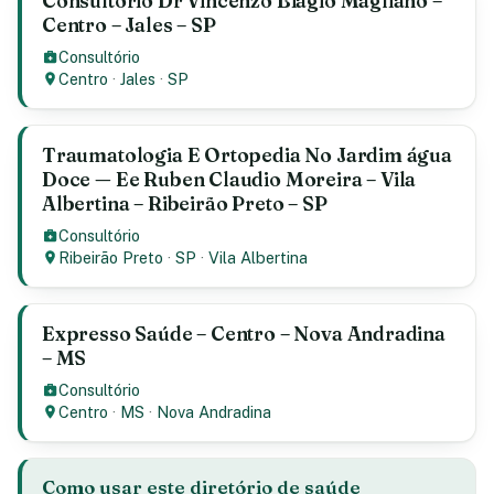
Consultório Dr Vincenzo Biagio Magliano –
Centro – Jales – SP
Consultório
Centro
·
Jales
·
SP
Traumatologia E Ortopedia No Jardim água
Doce — Ee Ruben Claudio Moreira – Vila
Albertina – Ribeirão Preto – SP
Consultório
Ribeirão Preto
·
SP
·
Vila Albertina
Expresso Saúde – Centro – Nova Andradina
– MS
Consultório
Centro
·
MS
·
Nova Andradina
Como usar este diretório de saúde