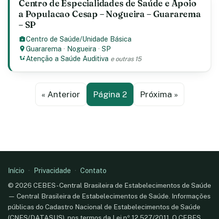
Centro de Especialidades de Saúde e Apoio
a Populacao Cesap – Nogueira – Guararema
– SP
Centro de Saúde/Unidade Básica
Guararema
·
Nogueira
·
SP
Atenção a Saúde Auditiva
e outras 15
« Anterior
Página 2
Próxima »
Início
·
Privacidade
·
Contato
© 2026 CEBES - Central Brasileira de Estabelecimentos de Saúde
— Central Brasileira de Estabelecimentos de Saúde. Informações
públicas do Cadastro Nacional de Estabelecimentos de Saúde
(CNES/DATASUS), nos termos da Lei nº 12.527/2011. O CEBES