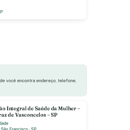
SP
ade você encontra endereço, telefone,
ão Integral de Saúde da Mulher –
raz de Vasconcelos – SP
idade
 São Francisco
·
SP