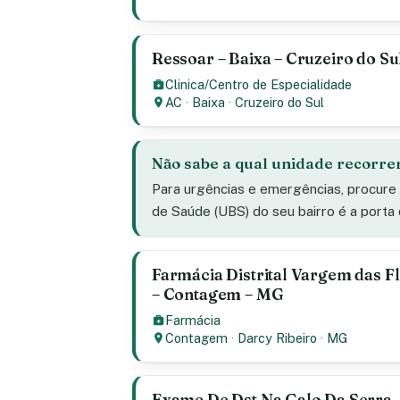
Ressoar – Baixa – Cruzeiro do Su
Clinica/Centro de Especialidade
AC
·
Baixa
·
Cruzeiro do Sul
Não sabe a qual unidade recorre
Para urgências e emergências, procure
de Saúde (UBS) do seu bairro é a porta
Farmácia Distrital Vargem das Fl
– Contagem – MG
Farmácia
Contagem
·
Darcy Ribeiro
·
MG
Exame De Dst Na Galo Da Serra