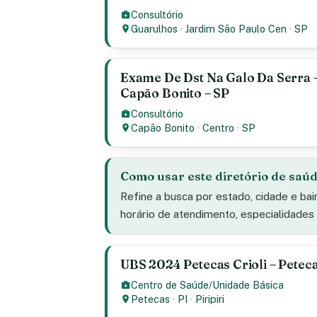
Consultório
Guarulhos
·
Jardim São Paulo Cen
·
SP
Exame De Dst Na Galo Da Serra —
Capão Bonito – SP
Consultório
Capão Bonito
·
Centro
·
SP
Como usar este diretório de saú
Refine a busca por estado, cidade e bai
horário de atendimento, especialidade
UBS 2024 Petecas Crioli – Petecas
Centro de Saúde/Unidade Básica
Petecas
·
PI
·
Piripiri