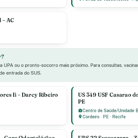
l – AC
r?
 a UPA ou o pronto-socorro mais próximo. Para consultas, vacin
 de entrada do SUS.
ores Ii – Darcy Ribeiro
US 349 USF Casarao do 
PE
Centro de Saúde/Unidade 
Cordeiro
·
PE
·
Recife
 — Cons Odontológico
UBS 22 Sussuarana – Zon