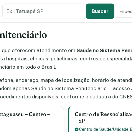
Buscar estabelecimento de saúde
Especi
Tipo de
Buscar
nitenciário
e que oferecem atendimento em
Saúde no Sistema Peni
a hospitais, clínicas, policlínicas, centros de especia
ciário em todo o Brasil.
efone, endereço, mapa de localização, horário de atend
endem apenas Saúde no Sistema Penitenciário — acesse 
procedimentos disponíveis, conforme o cadastro do CNES
ataguassu – Centro –
Centro de Ressocializac
– SP
Centro de Saúde/Unidade 