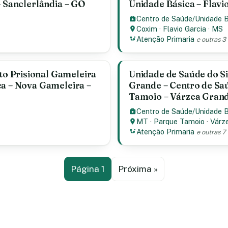
– Sanclerlândia – GO
Unidade Básica – Flavi
Centro de Saúde/Unidade 
Coxim
·
Flavio Garcia
·
MS
Atenção Primaria
e outras 3
o Prisional Gameleira
Unidade de Saúde do Si
ca – Nova Gameleira –
Grande – Centro de Sa
Tamoio – Várzea Gran
Centro de Saúde/Unidade 
MT
·
Parque Tamoio
·
Várz
Atenção Primaria
e outras 7
Página 1
Próxima »