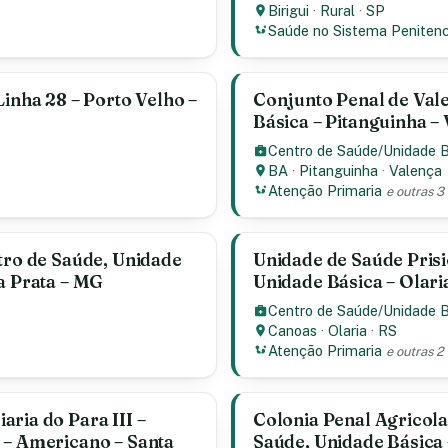
Birigui
·
Rural
·
SP
Saúde no Sistema Penitenc
Linha 28 – Porto Velho –
Conjunto Penal de Val
Básica – Pitanguinha –
Centro de Saúde/Unidade 
BA
·
Pitanguinha
·
Valença
Atenção Primaria
e outras 3
tro de Saúde, Unidade
Unidade de Saúde Prisi
a Prata – MG
Unidade Básica – Olari
Centro de Saúde/Unidade 
Canoas
·
Olaria
·
RS
Atenção Primaria
e outras 2
ria do Para III –
Colonia Penal Agricola
 – Americano – Santa
Saúde, Unidade Básica 