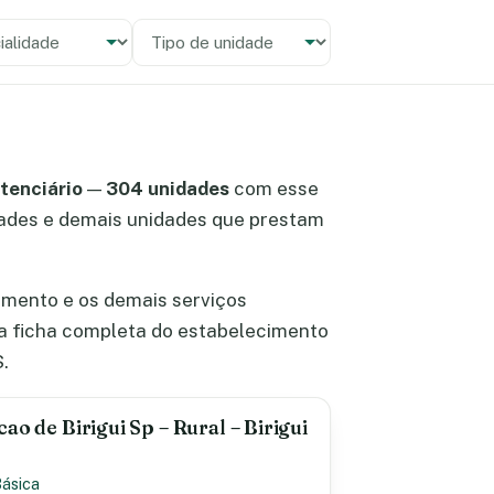
alidade
 unidade
tenciário
—
304 unidades
com esse
lidades e demais unidades que prestam
imento e os demais serviços
a ficha completa do estabelecimento
.
ao de Birigui Sp – Rural – Birigui
Básica