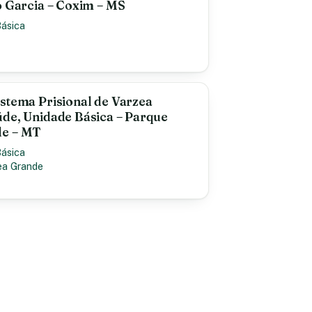
o Garcia – Coxim – MS
Básica
stema Prisional de Varzea
úde, Unidade Básica – Parque
de – MT
Básica
ea Grande